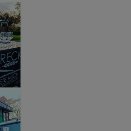
ezielles
okalesbier