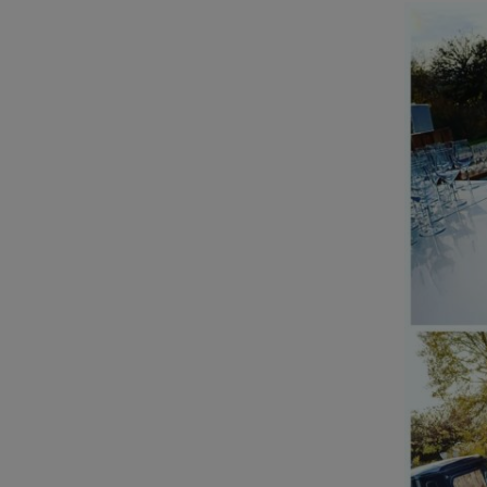
Bereits
#biergenu