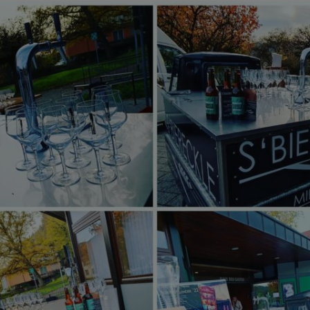
sbiereckle
#S`BiereckleonTour
Es war uns eine Freude!
Danke Lara & Marcus!
Bierempfang in vollem Umfang.
 Anfang Juli waren die zwei bei uns in der Brauerei, um eigens für Sie ihr ganz sp
Hochzeitsbier zu brauen!
Drei Monate später dann der verdiente Lohn:
"Oh cool, euer eigenes Hochzeitsbier?"
"Wow, coole Idee! Und Mal was ganz anderes!"
"Das habt ihr selbst gebraut?"
"Lecker!"
#sbiereckle
#biervonhier
ss #biererleben #bierempfang #hochzeitsempfang #bierfürdich #craftbeer #l
#thinkglobaldrinklocal #
Nov 12